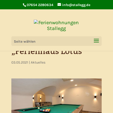
07654 2280634
info@stallegg.de
Partykeller im
Seite wählen
„Ferienhaus Lotus“
03.05.2021
|
Aktuelles