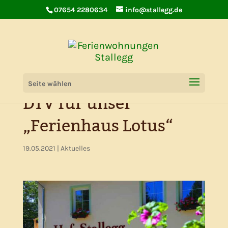
07654 2280634
info@stallegg.de
Zertifizierung 5 Sterne
Seite wählen
DTV für unser
„Ferienhaus Lotus“
19.05.2021
|
Aktuelles