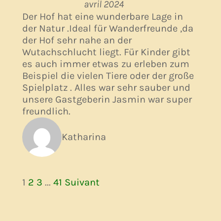
avril 2024
Der Hof hat eine wunderbare Lage in
der Natur .Ideal für Wanderfreunde ,da
der Hof sehr nahe an der
Wutachschlucht liegt. Für Kinder gibt
es auch immer etwas zu erleben zum
Beispiel die vielen Tiere oder der große
Spielplatz . Alles war sehr sauber und
unsere Gastgeberin Jasmin war super
freundlich.
Katharina
Navigation
Page
Page
Page
Page
1
2
3
...
41
Suivant
Site