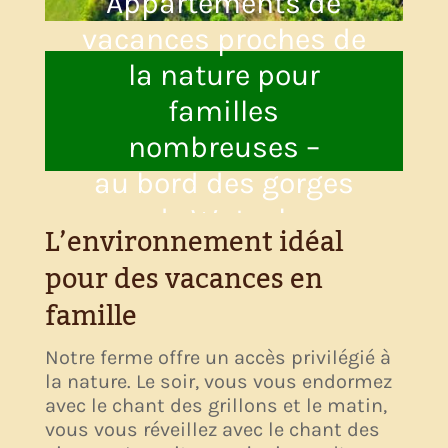
Appartements de
vacances proches de
la nature pour
familles
nombreuses –
au bord des gorges
de Wutach
L’environnement idéal
pour des vacances en
famille
Notre ferme offre un accès privilégié à
la nature. Le soir, vous vous endormez
avec le chant des grillons et le matin,
vous vous réveillez avec le chant des